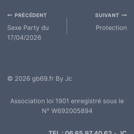
Navigation
PRÉCÉDENT
SUIVANT
de
Sexe Party du
Protection
17/04/2026
l’article
© 2026 gb69.fr By Jc
Association loi 1901 enregistré sous le
N° W692005894
TEL : 06 65 97 40 62
-
JC