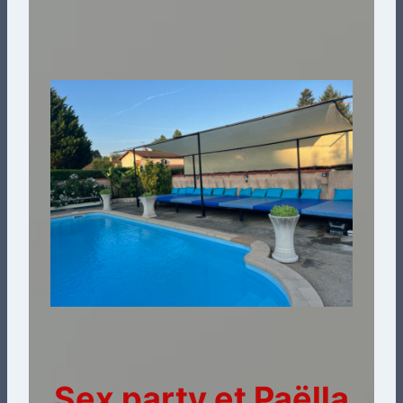
Sex party et Paëlla