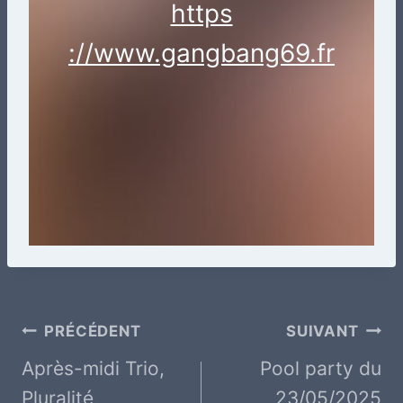
https
://www.gangbang69.fr
Navigation
PRÉCÉDENT
SUIVANT
de
Après-midi Trio,
Pool party du
Pluralité,
23/05/2025