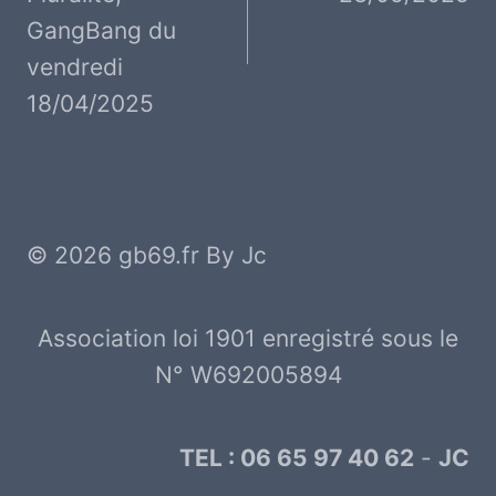
l’article
GangBang du
vendredi
18/04/2025
© 2026 gb69.fr By Jc
Association loi 1901 enregistré sous le
N° W692005894
TEL : 06 65 97 40 62
-
JC